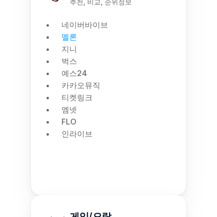
추천, 비교, 순위정보
네이버바이브
멜론
지니
벅스
예스24
카카오뮤직
티켓링크
엠넷
FLO
인라이브
게임/오락