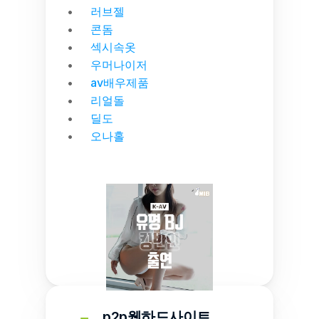
러브젤
콘돔
섹시속옷
우머나이저
av배우제품
리얼돌
딜도
오나홀
p2p웹하드사이트