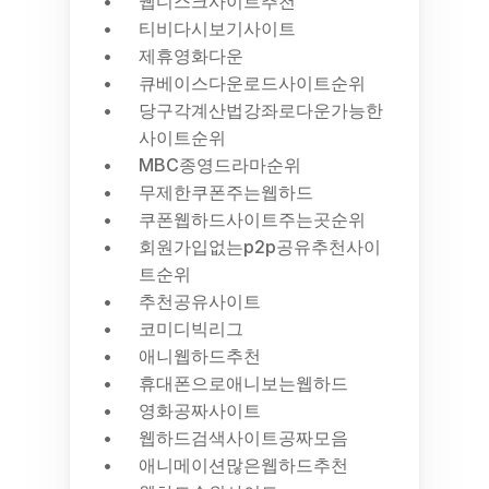
웹디스크사이트추천
티비다시보기사이트
제휴영화다운
큐베이스다운로드사이트순위
당구각계산법강좌로다운가능한
사이트순위
MBC종영드라마순위
무제한쿠폰주는웹하드
쿠폰웹하드사이트주는곳순위
회원가입없는p2p공유추천사이
트순위
추천공유사이트
코미디빅리그
애니웹하드추천
휴대폰으로애니보는웹하드
영화공짜사이트
웹하드검색사이트공짜모음
애니메이션많은웹하드추천