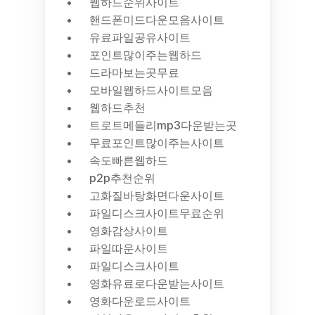
웹하드순위사이트
핸드폰미드다운모음사이트
유료파일공유사이트
포인트많이주는웹하드
드라마보는곳무료
모바일웹하드사이트모음
웹하드추천
트로트메들리mp3다운받는곳
무료포인트많이주는사이트
속도빠른웹하드
p2p추천순위
고화질바탕화면다운사이트
파일디스크사이트무료순위
영화감상사이트
파일따운사이트
파일디스크사이트
영화유료로다운받는사이트
영화다운로드사이트