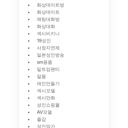
화상데이트방
화상데이트
채팅대화방
화상대화
섹시비키니
19성인
사정지연제
일본성인방송
sm용품
밑트임팬티
알몸
애인만들기
섹시모델
섹시만화
성인쇼핑몰
AV모델
즐감
성인망가