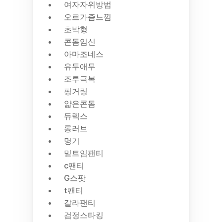
여자자위방법
오르가즘느낌
초박형
콘돔임신
아마조네스
유두애무
조루극복
핑거링
얇은콘돔
듀렉스
롱러브
명기
밑트임팬티
c팬티
G스팟
t팬티
갈라팬티
검정스타킹