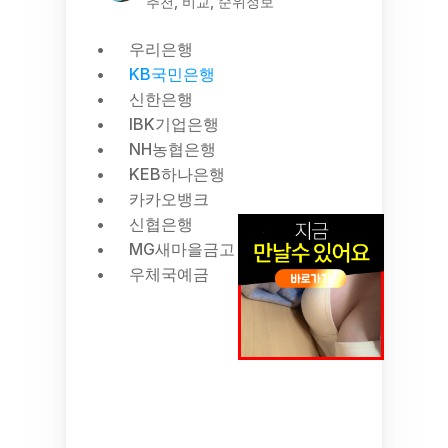
추천, 비교, 순위정보
우리은행
KB국민은행
신한은행
IBK기업은행
NH농협은행
KEB하나은행
카카오뱅크
신협은행
MG새마을금고
우체국예금