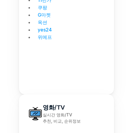
11번가
쿠팡
G마켓
옥션
yes24
위메프
영화/TV
실시간 영화/TV
추천, 비교, 순위정보