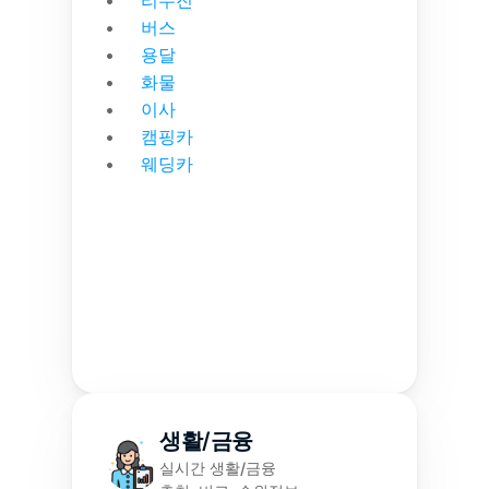
리무진
버스
용달
화물
이사
캠핑카
웨딩카
생활/금융
실시간 생활/금융