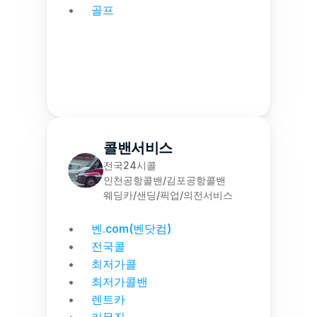
골프
콜밴서비스
전국24시콜
인천공항콜밴/김포공항콜밴
웨딩카/샌딩/픽업/의전서비스
벤.com(벤닷컴)
전국콜
최저가콜
최저가콜밴
렌트카