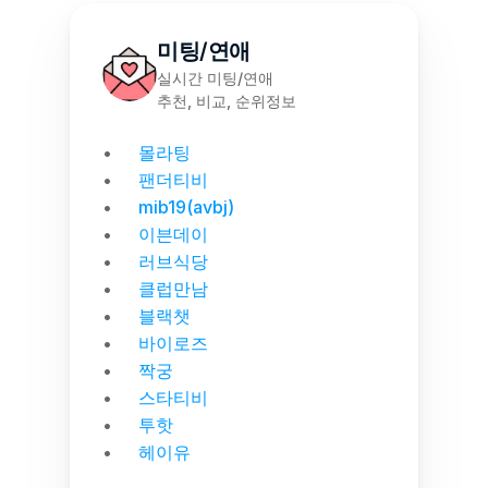
미팅/연애
실시간 미팅/연애
추천, 비교, 순위정보
몰라팅
팬더티비
mib19(avbj)
이븐데이
러브식당
클럽만남
블랙챗
바이로즈
짝궁
스타티비
투핫
헤이유